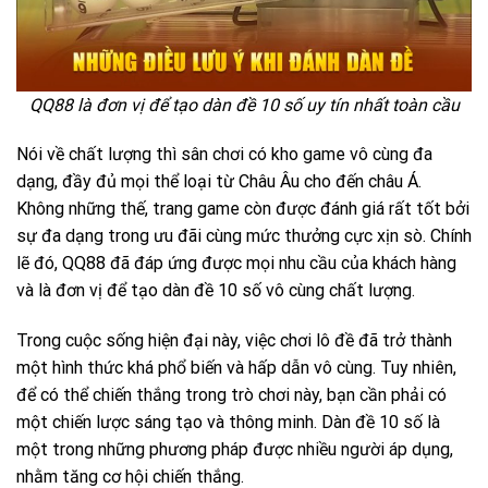
QQ88 là đơn vị để tạo dàn đề 10 số uy tín nhất toàn cầu
Nói về chất lượng thì sân chơi có kho game vô cùng đa
dạng, đầy đủ mọi thể loại từ Châu Âu cho đến châu Á.
Không những thế, trang game còn được đánh giá rất tốt bởi
sự đa dạng trong ưu đãi cùng mức thưởng cực xịn sò. Chính
lẽ đó, QQ88 đã đáp ứng được mọi nhu cầu của khách hàng
và là đơn vị để tạo dàn đề 10 số vô cùng chất lượng.
Trong cuộc sống hiện đại này, việc chơi lô đề đã trở thành
một hình thức khá phổ biến và hấp dẫn vô cùng. Tuy nhiên,
để có thể chiến thắng trong trò chơi này, bạn cần phải có
một chiến lược sáng tạo và thông minh. Dàn đề 10 số là
một trong những phương pháp được nhiều người áp dụng,
nhằm tăng cơ hội chiến thắng.