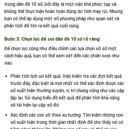
trong dàn đề 10 số, bởi đây là một việc khá phức tạp và
không thể thực hiện hoàn toàn đúng do tính may rủi. Nhưng
bạn có thể áp dụng một số phương pháp như quan sát và
phân tích để tìm ra kết quả cuối cùng.
Bước 3: Chọn lọc để soi dàn đề 10 số rõ ràng
Để chọn lọc cũng như điều chỉnh các lựa chọn xổ số một
cách hiệu quả, bạn có thể xem xét đến các chiến lược như
sau:
Phân tích lịch sử kết quả: Việc kiểm tra các đợt kết quả
trước đây, đặc biệt là mới nhất có thể xác định được các
số xuất hiện thường xuyên, vị trí chung cũng như các cặp
lặp lại. Sử dụng biểu đồ kết quả để phân tích khả năng
sẽ tái hiện lại cặp số đó.
Xác định các con số theo xu hướng: Tìm kiếm những con
số xuất hiện trong thời gian nhất định để cho thấy nó có