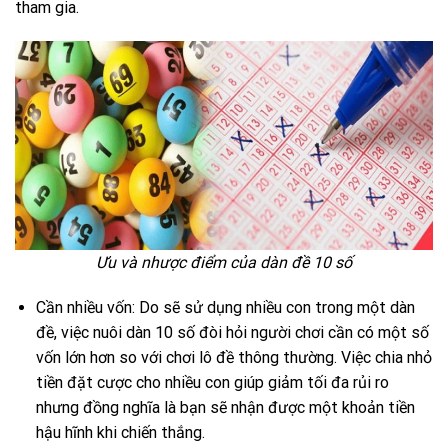
tham gia.
Ưu và nhược điểm của dàn đề 10 số
Cần nhiều vốn: Do sẽ sử dụng nhiều con trong một dàn
đề, việc nuôi dàn 10 số đòi hỏi người chơi cần có một số
vốn lớn hơn so với chơi lô đề thông thường. Việc chia nhỏ
tiền đặt cược cho nhiều con giúp giảm tối đa rủi ro
nhưng đồng nghĩa là bạn sẽ nhận được một khoản tiền
hậu hĩnh khi chiến thắng.