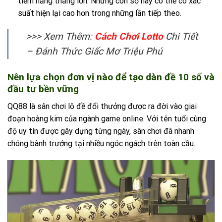
tiềm năng thắng lớn. Những con số này có thể có xác
suất hiện lại cao hơn trong những lần tiếp theo.
>>> Xem Thêm:
Cách Chơi Lotto
Chi Tiết
– Đánh Thức Giấc Mơ Triệu Phú
Nên lựa chọn đơn vị nào để tạo dàn đề 10 số và
đầu tư bền vững
QQ88 là sân chơi lô đề đổi thưởng được ra đời vào giai
đoạn hoàng kim của ngành game online. Với tên tuổi cùng
độ uy tín được gây dựng từng ngày, sân chơi đã nhanh
chóng bành trướng tại nhiều ngóc ngách trên toàn cầu.