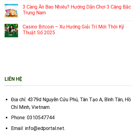
3 Càng Ăn Bao Nhiêu? Hướng Dẫn Chơi 3 Càng Bắc
Trung Nam
Casino Bitcoin – Xu Hướng Giải Trí Mới Thời Kỹ
Thuật Số 2025
LIÊN HỆ
Địa chỉ: 4379d Nguyễn Cửu Phú, Tân Tạo A, Bình Tân, Hồ
Chí Minh, Vietnam.
Phone: 0310547744
Email: info@edportal.net.