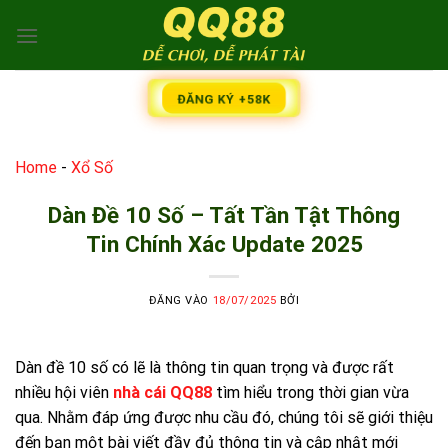
Bỏ
qua
nội
dung
ĐĂNG KÝ +58K
Home
-
Xổ Số
Dàn Đề 10 Số – Tất Tần Tật Thông
Tin Chính Xác Update 2025
ĐĂNG VÀO
18/07/2025
BỞI
Dàn đề 10 số có lẽ là thông tin quan trọng và được rất
nhiều hội viên
nhà cái QQ88
tìm hiểu trong thời gian vừa
qua. Nhằm đáp ứng được nhu cầu đó, chúng tôi sẽ giới thiệu
đến bạn một bài viết đầy đủ thông tin và cập nhật mới